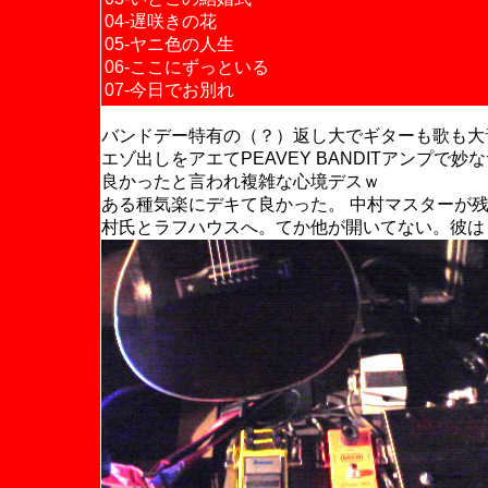
04-遅咲きの花
05-ヤニ色の人生
06-ここにずっといる
07-今日でお別れ
バンドデー特有の（？）返し大でギターも歌も大
エゾ出しをアエてPEAVEY BANDITアンプ
良かったと言われ複雑な心境デスｗ
ある種気楽にデキて良かった。 中村マスターが
村氏とラフハウスへ。てか他が開いてない。彼は