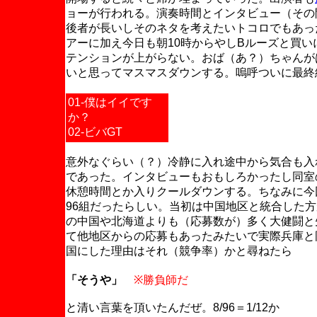
ョーが行われる。演奏時間とインタビュー（その
後者が長いしそのネタを考えたいトコロでもあっ
アーに加え今日も朝10時からやしBルーズと買
テンションが上がらない。おば（あ？）ちゃんが
いと思ってマスマスダウンする。嗚呼ついに最終
01-僕はイイです
か？
02-ビバGT
意外なぐらい（？）冷静に入れ途中から気合も入
であった。インタビューもおもしろかったし同室
休憩時間とか入りクールダウンする。ちなみに今
96組だったらしい。当初は中国地区と統合した
の中国や北海道よりも（応募数が）多く大健闘と
て他地区からの応募もあったみたいで実際兵庫と
国にした理由はそれ（競争率）かと尋ねたら
「そうや」
※勝負師だ
と清い言葉を頂いたんだぜ。8/96＝1/12か