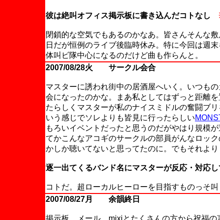
彼は絶叫オフィス掲示板に書き込んだコトなし
閉鎖的な空気でもあるのかなあ。皆さんそんな敷
日だが恒例のライブ後臨時休み。特に今回は週末
体叫ビ隊中心になるのだけど曲も作らんと。
2007/08/28火 サークル会合
マスターに誘われ街中の居酒屋へいく。いつもの
会になったのかな。まあ私としてはずっと距離を
たらしくマスターが私のナイスミドルの奮闘ブリ
いう感じでソレよりも皆見に行ったらしい
MONS
もろいイベントだったと思うのだがやはり規模が
てかこんなアコギのサークルの部員がんなロック
かしか聴いてないと思ってたのに。でもそれより
逐一出てくるバンド名にマスターが反応・対応し
コトだ。超ローカルヒーローを目指すものっそ叫
2007/08/27月 余韻終日
掲示板、メール、mixiとたくさんの方から祝福