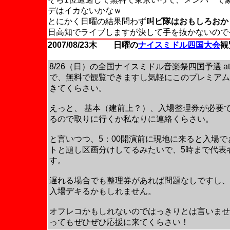
デはイカないかなｗ
とにかく日曜の結果問わず
叫ビ隊はおもしろおか
日高知でライブしますが決して手を抜かないので
2007/08/23木 日曜の
ナイスミドル四国大会
観
8/26（日）の全国ナイスミドル音楽祭四国予選 
で、無料で観覧できますし気軽にこのプレミアム
きてくらさい。
えっと、 基本（建前上？）、入場整理券が必要です
るので取りに行くか私なりに連絡くらさい。
と言いつつ、5：00開演前に現地に来ると入場
トと題し区画分けしてるみたいで、5時まで代表
す。
遅れる場合でも整理券があれば問題なしですし、
入場デキるかもしれません。
オフレコかもしれないのではっきりとは言いませ
ってもぜひぜひ応援に来てくらさい！