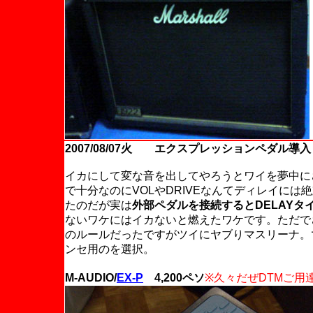
2007/08/07火 エクスプレッションペダル導入
イカにして変な音を出してやろうとワイを夢中にさせ
で十分なのにVOLやDRIVEなんてディレイに
たのだが実は
外部ペダルを接続するとDELAY
ないワケにはイカないと燃えたワケです。ただで
のルールだったですがツイにヤブりマスリーナ。
ンセ用のを選択。
M-AUDIO/
EX-P
4,200ペソ
※久々だぜDTMご用