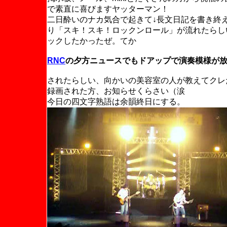
で素直に喜びますヤッターマン！
二日酔いのナカ気合で起きて↓長文日記を書き終え
り「スキ！スキ！ロックンロール」が流れたらし
ックしたかったぜ。てか
RNC
の夕方ニュースでもドアップで演奏模様が
されたらしい、向かいの美容室の人が教えてクレ
録画された方、お知らせくらさい（涙
今日の四文字熟語は余韻終日にする。