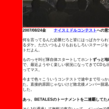
2007/08/24金
ナイスミドルコンテスト
への意
何を言ってるんだ必勝だろと皆にはっぱカケられ
るダケ。ただいつもよりもおもしろいステージを
トだよん。
ものっそ叫ビ隊自体スタートしてホント
ずっと地
で、最近ようやく楽しい状況になってきてCDも
ってマス。
今まで色々こういうコンテストで途中まで引っか
た。直接的原因じゃないけど敗北後メンバー脱退
した。
あっ、BETALESのトーナメントを二連覇してた
そら1位通過して無料で東京いって、メンバーで