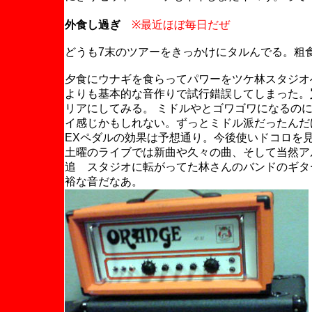
外食し過ぎ
※最近ほぼ毎日だぜ
どうも7末のツアーをきっかけにタルんでる。粗
夕食にウナギを食らってパワーをツケ林スタジオへ
よりも基本的な音作りで試行錯誤してしまった。
リアにしてみる。 ミドルやとゴワゴワになるの
イ感じかもしれない。ずっとミドル派だったんだ
EXペダルの効果は予想通り。今後使いドコロを
土曜のライブでは新曲や久々の曲、そして当然ア
追 スタジオに転がってた林さんのバンドのギタ
裕な音だなあ。