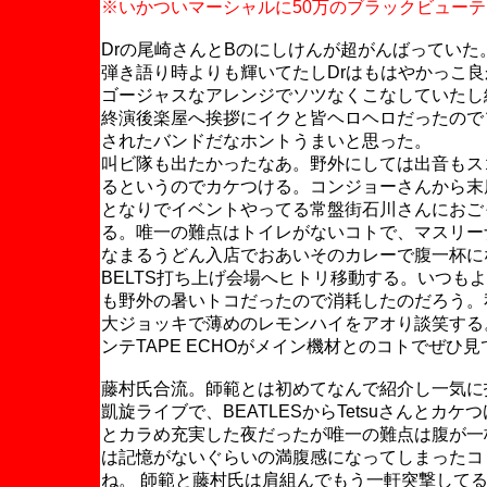
※いかついマーシャルに50万のブラックビュー
Drの尾崎さんとBのにしけんが超がんばってい
弾き語り時よりも輝いてたしDrはもはやかっこ
ゴージャスなアレンジでソツなくこなしていたし
終演後楽屋へ挨拶にイクと皆ヘロヘロだったので
されたバンドだなホントうまいと思った。
叫ビ隊も出たかったなあ。野外にしては出音もス
るというのでカケつける。コンジョーさんから末
となりでイベントやってる常盤街石川さんにおご
る。唯一の難点はトイレがないコトで、マスリー
なまるうどん入店でおあいそのカレーで腹一杯にな
BELTS打ち上げ会場へヒトリ移動する。いつも
も野外の暑いトコだったので消耗したのだろう。
大ジョッキで薄めのレモンハイをアオり談笑する
ンテTAPE ECHOがメイン機材とのコトでぜひ
藤村氏合流。師範とは初めてなんで紹介し一気に
凱旋ライブで、BEATLESからTetsuさんと
とカラめ充実した夜だったが唯一の難点は腹が一
は記憶がないぐらいの満腹感になってしまったコ
ね。 師範と藤村氏は肩組んでもう一軒突撃して