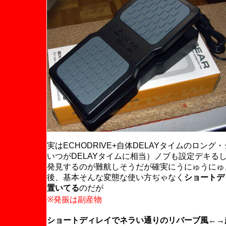
実はECHODRIVE+自体DELAYタイムのロン
いつがDELAYタイムに相当）ノブも設定デキ
発見するのが難航しそうだが確実にうにゅうにゅ
後、基本そんな変態な使い方ぢゃなく
ショートデ
置いてる
のだが
※発振は副産物
ショートディレイでネラい通りのリバーブ風←→