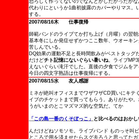
恐ろしく作ってないのでなんとかしたかったがな
代わりにというか1曲初披露のカバーやりマス。
する。
2007/08/16木 仕事復帰
師範バンドのライブてか打ち上げ（月曜）の翌朝
基本冬にしか発症せずかつここ数年、ウオーキン
苦しんでいる。
DQ効果の運動不足と長時間飲みがベストタッグ
だけど
チト記憶にないぐらい暑いね
。ライブMP
えないぐらい滝汗でした。直後の夕食でジムをア
今日の四文字熟語は仕事復帰にする。
2007/08/15水 友人感謝
ミネが絶叫オフィスまでワザワザCD買いにキテ
イブのチケットまで買ってもらう。ありがたや。
うがいまのとこマズマズ的な空気だ。てか
「この島一番のくそぼっこ」
と比べるのはおかし
んだけどねソモソモ。ライブバンド ものっそ叫ビ
ところで用を済ませたらスグ去ろうと思ってたガ