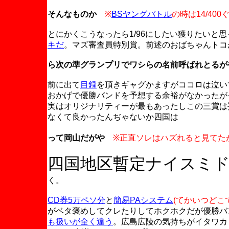
そんなものか
※
BSヤングバトル
の時は14/40
とにかくこうなったら1/96にしたい獲りたいと
キだ
。マズ審査員特別賞。前述のおばちゃんトコ
ら次の準グランプリでワシらの名前呼ばれとるが
前に出て
目録
を頂きギャグかますがココロは泣い
おかげで優勝バンドを予想する余裕がなかったが
実はオリジナリティーが最もあったしこの三賞は
なくて良かったんぢゃないか四国は
って岡山だがや
※正直ソレはハズれると見てた
四国地区暫定ナイスミ
く。
CD券5万ペソ分
と
簡易PAシステム
(てかいつどこ
がベタ褒めしてクレたりしてホクホクだが優勝バ
も扱いが全く違う
。広島広陵の気持ちがイタワカ