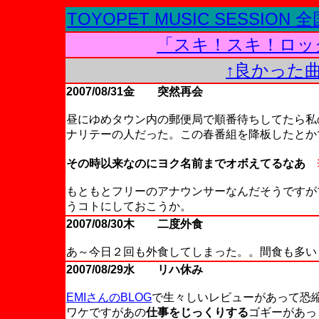
TOYOPET MUSIC SESS
「スキ！スキ！ロッ
↑良かった
2007/08/31金 突然再会
昼にゆめタウン内の郵便局で順番待ちしてたら私
ナリテーの人だった。この春番組を降板したとか
その時以来なのにヨク名前までオボえてるなあ
もともとフリーのアナウンサーなんだそうですが
うコトにしておこうか。
2007/08/30木 二度外食
あ～今日２回も外食してしまった。。間食も多い
2007/08/29水 リハ休み
EMIさんのBLOG
で生々しいレビューがあって恐
ワケですがあの
仕事をじっくりする
ゴギーがあっ