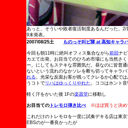
あっと、そういや敗者復活制度あるんだった。2/16
9末発表。
2007/08/25土
ものっそ叫ビ隊 at 高知キャラ
今回も朝11時に絶叫オフィス集合ながら
前回
ナビ
カエて出発。お目当てのひろめ市場にも当然さく
ー。にしてもステキな雰囲気だ。昼なのに皆普通
ないという流れのなかソレを断ち切ってキャラバ
れる
。光栄な反面お客が残ってクレるか心配では
うコトで
リハはゆっくりやれた
。ココはホント音
軽く汗をかいた後 1Fの
楽器堂
に移動し
お目当ての
トレモロ弾き比べ
※ほぼ買うと決め
これだけのトレモロを一度に試奏デキる店は東京
EBSのが一番良かったが