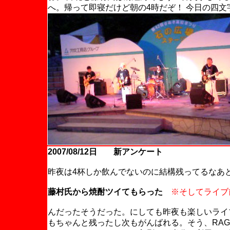
へ。帰って即寝だけど朝の4時だぞ！ 今日の四
2007/08/12日 新アンケート
昨夜は4杯しか飲んでないのに結構残ってるなあ
藤村氏から焼酎ツイてもらった
※そしてライブ前
んだったそうだった。にしても昨夜も楽しいライ
もちゃんと残ったし次もがんばれる。そう、RA