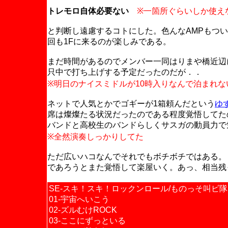
トレモロ自体必要ない
※一箇所ぐらいしか使え
と判断し遠慮するコトにした。色んなAMPもつ
回も1Fに来るのが楽しみである。
まだ時間があるのでメンバー一同はりまや橋近辺
只中で打ち上げする予定だったのだが．．
※明日のナイスミドルが10時入りなんで泊まれな
ネットで人気とかでゴギーが1箱頼んだという
ゆ
席は燦燦たる状況だったのである程度覚悟してた
バンドと高校生のバンドらしくサスガの動員力で
※全然演奏しっかりしてた
ただ広いハコなんでそれでもボチボチではある。
であろうとまた覚悟して楽屋いく。あっ、相当残
SE-スキ！スキ！ロックンロール/ものっそ叫ビ隊
01-宇宙へいこう
02-ズルむけROCK
03-ここにずっといる