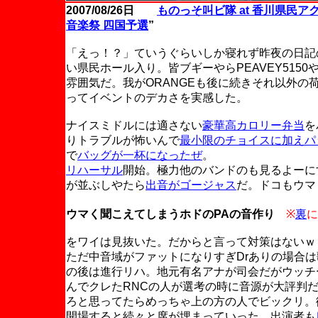
2007/08/26日
ものっそ叫ビ隊 at 香川県民ア
音楽祭 四国予選
”
「えっ！？」ていうぐらいしか寝れず昨夜の日記
い県民ホール入り。皆ブギーやらPEAVEY515
雰囲気だ。我がORANGEも後に続きそれ以外の
ってイベントのデカさを実感した。
ナイスミドルには適さない
豪華高カロリー弁当
を
りトラブルが怖いんで
最小限のチョイスに加えパ
で
バッグが一杯になったぜ
。
リハーサル
開始。極力他のバンドのも見るよーに
が並ぶしやたら
出音がゴージャス
だ。ドコもウマ
ウマく聞こえてしまうホドのPAの音作り
※
裏
に
をワイは見抜いた。だからと言って対策はないｗ
ただ中音域がファットになりすぎDrありの場合
の後は進行リハ。地元有名アナが司会だがウッチ
んでクレたRNCの人が選考の時に音源が大評判
ろと思ってたらめっちゃ上の方の人でビックリ。
開場すると続々と席が埋まっていった。出演者も