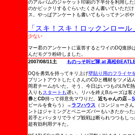
のアルバムのジャケット印刷の下半分を利用した
のかビックリするぐらいたくさん書いていただけ
ス。やっぱアンケートも書いてもらってナンボや
「スキ！スキ！ロックンロール
少ない
マー君のアンケートに返答するとワイのDQ進捗
んだモグラ粉砕しました。
2007/08/11土
ものっそ叫ビ隊 at 高松BEATL
DQを勇気を持ってキリ上げ
壁貼り用のフライヤ
プリントアウトしたくさんのCDと機材をツメ込ん
岡君チームがいた。そう、今日はいつものLIVE
入りも
スタートも
遅い。リハを終えBルーズは客
券
と
CD
持って得意先マワりだ。
近ちゃんの店
→
S
ビールを食らう）→
ラフハウス
（コンジョーさん
ントはジャミングとベニーズバーもいきたかったが
若手とバッタリでライブ観戦は断られつつもしっ
超有効利用デキた。