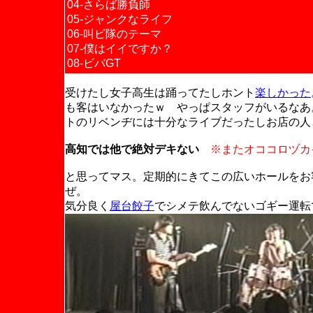
04-さらば勝負師
05-ジャンクなライフ
06-叫ビ隊のテーマ
07-僕はイイですか？
08-ビバGT
受けたし女子高生は踊ってたしホント
楽しかった
も客はいなかったｗ やっぱスタッフがいるなあ
トのリベンヂには十分なライブだったしお店の人
高知では他で絶対デキない
※またオココロヅカ
と思ってマス。定期的にきてこの広いホールをお
ぜ。
気分良く
屋台餃子
でシメテ飲んでないゴギー運転