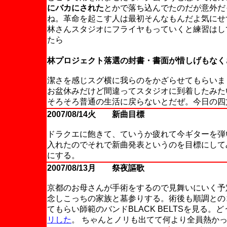
にバカにされた
とかで落ち込んでたのだが意外だ
ね。革命を起こす人は最初そんなもんだよ気にせ
林さんスタジオにフライヤもっていくと練習はし
たら
林プロジェクト落選の封書・書面が惜しげもなく
潔さを感じスグ横に我らのをかざらせてもらいま
お盆休みだけど間違ってスタジオに到着したみた
そろそろ普通の生活に戻らないとだぜ。今日の四
2007/08/14火 新曲目標
ドラクエに飽きて、ていうか疲れて今ギターを弾
入れたのでそれで新曲発表というのを目標にして
にする。
2007/08/13月 祭夜謳歌
京都のお母さんが手術をするので見舞いにいく予
念しこっちの家族と墓参りする。術後も順調との
てもらい師範のバンドBLACK BELTSを見る
リした
。 ちゃんとノリも出てて何より全員熱か