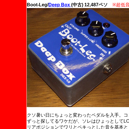
Boot-Leg/
Deep Box
(中古) 12,487ペソ
※超低
クソ暑い日にちょっと変わったペダルを入手。コ
ずっと探してるワケだが、ソレはひょっとしてL
リアポジションでワリとペキっとした音を基本と