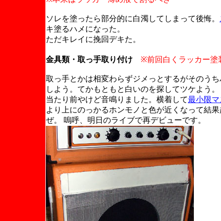
ソレを塗ったら部分的に白濁してしまって後悔。
キ塗るハメになった。
ただキレイに挽回デキた。
金具類・取っ手取り付け
※前回白くラッカー塗
取っ手とかは相変わらずジメっとするがそのうち
しよう。てかもともと白いのを探してツケよう。
当たり前やけど音鳴りました。横着して
最小限マ
より上にのっかるホンモノと色が近くなって結果
ぜ。 嗚呼、明日のライブで再デビューです。