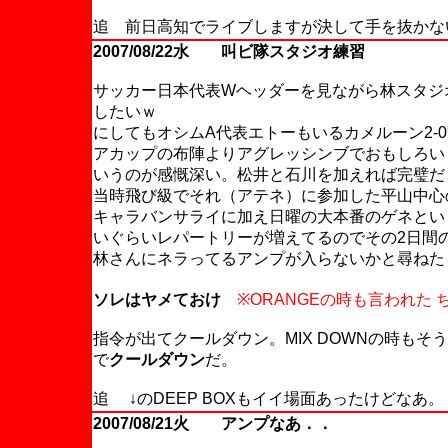
追 前日高知でライブしますが決して手を抜かな
2007/08/22水 叫ビ隊スタジオ練習
サッカー日本代表Wヘッダーを見ながら林スタジ
したいｗ
にしてもオシムA代表エトーもいるカメルーン2-
アカップの布陣よりアグレッシンブでおもしろい
いうのが感慨深い。松井と石川を加えれば完璧だ
当時飛び級でそれ（アテネ）に参加した平山中心
キャラバンサライに加え日曜の大本番のゲネとい
いぐらいレパートリーが増えてるのでその2日間
林さんにネラってるアンプが入らないかと尋ねた
ソレはヤメておけ
※ORANGEの時も言われた 
指令が出てクールダウン。MIX DOWNの時も
で
クールダウン
だ。
追 ↓のDEEP BOXもイイ場面あったけどなあ。
2007/08/21火 アンプなあ．．