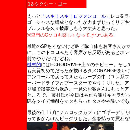
12-タクシー・ゴー
えっと
「スキ！スキ！ロックンロール」
レコ発ラ
ゴージャスな構成となったが力まずじっくりデキ
プルプルを久々披露しもう大丈夫と思った。
※鬼門のGソロも楽しくなってきつつある
最近のSPぢゃないけど叫ビ隊自体もお客さんが
に、このトコロみたく客席から反応があるとホン
前でやりたいけどね。
機材的
にはECHODRIVE+上々のデビュー。そし
も実質初めてだったが抜けるタメORANGEをい
アンコールで戻ってきたらループの中（ユレ系フ
ーバードライブとブースターでやりくりした。ア
り場で談笑立ち飲み。一見のお客さんにもっとア
ところで、 藤村氏が今日はやたら謝りキャラだ
隙をツイて焼酎をマタもらったタメやや酔いであ
最後の仕上げにノムロックカフェにゴギーデリカ
ってきかんけんビックリした。金を払って買わな