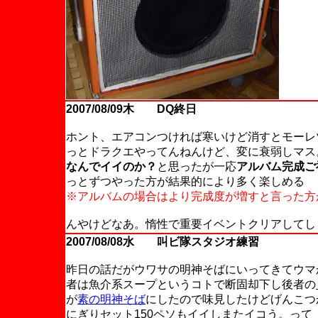
2007/08/09木 DQ終日
ホント、エアコンつければ寒いけど消すとモーレ
っとドラクエやってんねんけど、変に衰弱しマス
なんでイイのか？
と思ったが一応
アルバム完成ご
っとずつやった方が結果的により多く楽しめる
※アルバムの場合はより完成度が増すと言った方
んやけどなあ。惰性で重要イベントクリアしてし
2007/08/08水 叫ビ隊スタジオ練習
昨日の話だがウワサの明神そばにいってきてウマ
者は魚介系スープというコトで断固却下し後者の
が
素の明神そば
にしたので味見したけどげんこつ
にぎりセット150ペソもイイしまたイコう。って