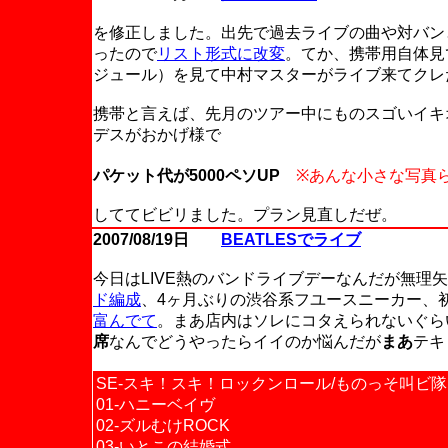
を修正しました。出先で過去ライブの曲や対バン
ったので
リスト形式に改変
。てか、携帯用自体見
ジュール）を見て中村マスターがライブ来てクレ
携帯と言えば、先月のツアー中にものスゴいイキ
デスがおかげ様で
パケット代が5000ペソUP
※あんな小さな写真
しててビビリました。プラン見直しだぜ。
2007/08/19日
BEATLESでライブ
今日はLIVE熱のバンドライブデーなんだが無理
ド編成
、4ヶ月ぶりの渋谷系フユースニーカー、
富んでて
。まあ店内はソレにコタえられないぐら
席
なんでどうやったらイイのか悩んだが
まあ
テキ
SE-スキ！スキ！ロックンロール/ものっそ叫ビ隊
01-ハニーベイヴ
02-ズルむけROCK
03-いとこの結婚式