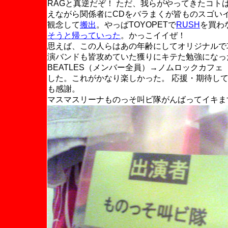
RAGと真逆だぞ！ ただ、我らがやってきたコト
えながら関係者にCDをバラまくが皆ものスゴい
観念して
搬出
。やっぱTOYOPETで
RUSH
を買わ
そうと帰っていった
。かっこイイぜ！
思えば、この人らはあの年齢にしてオリジナルで攻
演バンドも皆攻めていた獲りにキテた勉強になっ
BEATLES（メンバー全員）→ノムロックカフ
した。これがかなり楽しかった。 応援・期待し
も感謝。
マスマスリーナものっそ叫ビ隊がんばってイキま