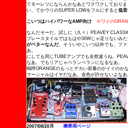
てモーレツにならんかなあとワクワクしておりま
い、てかウリのSUPER LOWをフルにすると
低音
こいつはハイパワーなAMP向け
※ワイのORAN
なんだそーだ。試しに（久々）PEAVEY CLASS
プレースタイルではもはや30Wじゃ足りないみた
がベターなんだ
。そういやこいつ以外でも、ファ
あ。
にしても同じTUBEアンプでも全然違うね。PEA
なあ、でもリアじゃペランペランになるなあ。
嗚呼ORANGEのもっとデカい容量のがイイのか
マーシャルはイヤだなあ。金色が許せないよなあ
2007/08/20月
携帯用ページ