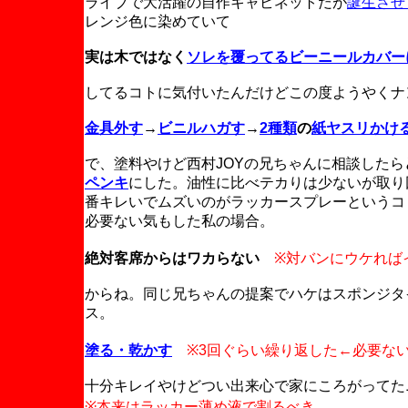
ライブで大活躍の自作キャビネットだが
誕生させ
レンジ色に染めていて
実は木ではなく
ソレを覆ってるビーニールカバー
してるコトに気付いたんだけどこの度ようやくナ
金具外す
→
ビニルハガす
→
2種類
の
紙ヤスリかけ
で、塗料やけど西村JOYの兄ちゃんに相談したら
ペンキ
にした。油性に比べテカりは少ないが取り
番キレいでムズいのがラッカースプレーというコ
必要ない気もした私の場合。
絶対客席からはワカらない
※対バンにウケれば
からね。同じ兄ちゃんの提案でハケはスポンジタ
ス。
塗る・乾かす
※3回ぐらい繰り返した←必要な
十分キレイやけどつい出来心で家にころがってた
※本来はラッカー薄め液で割るべき