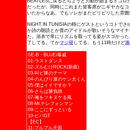
BEATLESに戻るとちょうど刃動が始まるトコ
だったが、同時にこれまた皆客席がニギヤカなコ
いたからなあ。でもソレがまたピリピリした雰囲
NIGHT IN TUNISIAの時にゲストという
か詩の朗読とか昔のアイドルが歌いそうなマイナ
た。浴衣で常にリズムを取ってる姿がスゴかった
了してる。てか
マジ寝
してる。もう11時だけど
激
SE-B・BLUE/暴威
01-ラストダンス
02-ズルむけROCK(新曲)
03-叫ビ隊のテーマ
04-のんびり屋のケン太くん
05-僕はイイですか？
06-さらば勝負師
07-俺をツキヌケる風
08-Mr.テレフォンマン
09-ここにずっといる
10-ビバGT
【EC】
11-プルプル天国