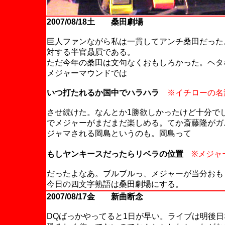
2007/08/18土 桑田劇場
巨人ファンながら私は一貫してアンチ桑田だった
対する半官贔屓である。
ただ今年の桑田は文句なくおもしろかった。ヘタ
メジャーマウンドでは
いつ打たれるか国中でハラハラ
※イチローの名
させ続けた。なんとか1勝欲しかったけど十分で
でメジャーがまだまだ楽しめる。てか斎藤隆がガ
ジャマされる岡島というのも。岡島って
もしヤンキースだったらリベラの位置
※メジャ
だったよなあ。ブルブルっ、メジャーが当分おも
今日の四文字熟語は桑田劇場にする。
2007/08/17金 新曲断念
DQばっかやってると1日が早い。ライブは明後